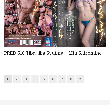
PRED-516 Tiba-tiba Syuting – Miu Shiromine
1
2
3
4
5
6
7
8