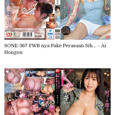
SONE-367 FWB nya Pake Perasaan Sih… – Ai
Hongou