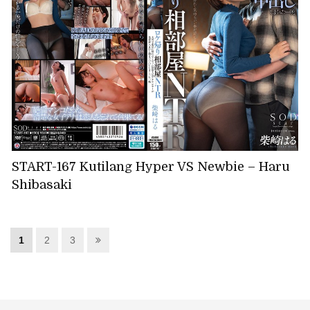
START-167 Kutilang Hyper VS Newbie – Haru
Shibasaki
1
2
3