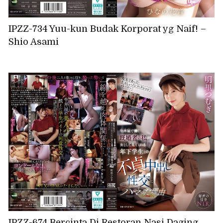
IPZZ-734 Yuu-kun Budak Korporat yg Naif! –
Shio Asami
IPZZ-674 Bercinta Di Restoran Nasi Daging